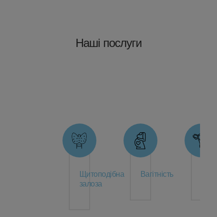
Наші послуги
Кольпоскопія
Органів
Черевна
ЦІН
малого
порожнина
тазу