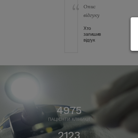
Опис
відгуку
Хто
залишив
відгук
4975
ПАЦІЄНТИ КЛІНИКИ
2123