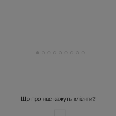
1
2
3
4
5
6
7
8
9
Що про нас кажуть клієнти?